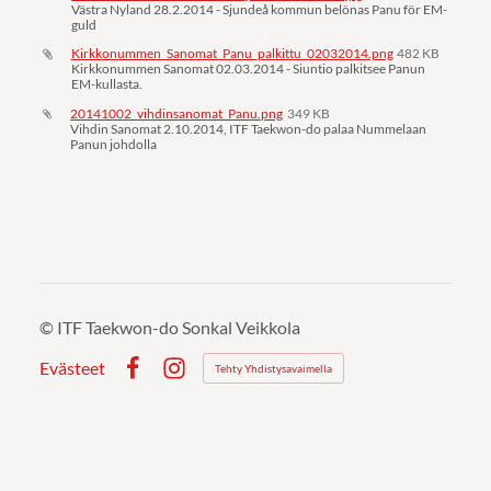
Västra Nyland 28.2.2014 - Sjundeå kommun belönas Panu för EM-
guld
Kirkkonummen_Sanomat_Panu_palkittu_02032014.png
482 KB
Kirkkonummen Sanomat 02.03.2014 - Siuntio palkitsee Panun
EM-kullasta.
20141002_vihdinsanomat_Panu.png
349 KB
Vihdin Sanomat 2.10.2014, ITF Taekwon-do palaa Nummelaan
Panun johdolla
©
ITF Taekwon-do Sonkal Veikkola
Evästeet
Tehty Yhdistysavaimella
Facebook
Instagram