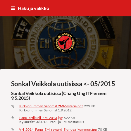
Siirry
Haku ja valikko
sivun
sisältöön
ITF Taekwon-do Sonkal Veikkola
Sonkal Veikkola uutisissa <- 05/2015
Sonkal Veikkola uutisissa (Chang Ung ITF ennen
9.5.2015)
Kirkkonummen Sanomat 2MMestaria.pdf
229 KB
Kirkkonummen Sanomat 1.9 2012
Panu_artikkeli_EM-2013.jpg
622 KB
Kylänraitti 3/2013 - Panu ja EM-mestaruus
VN_2014_Panu_EM_reward_Sjundea_kommun.jpg
70 KB