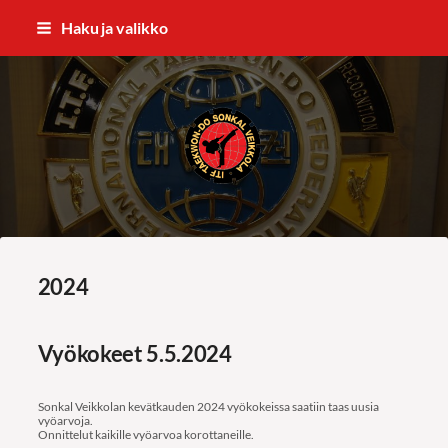
Siirry
Haku ja valikko
sivun
sisältöön
ITF Taekwon-do Sonkal Veikkola
2024
Vyökokeet 5.5.2024
Sonkal Veikkolan kevätkauden 2024 vyökokeissa saatiin taas uusia
vyöarvoja.
Onnittelut kaikille vyöarvoa korottaneille.