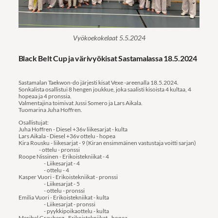
Vyökoekokelaat 5.5.2024
Black Belt Cup ja värivyökisat Sastamalassa 18.5.2024
Sastamalan Taekwon-do järjesti kisat Vexe -areenalla 18.5.2024.
Sonkalista osallistui 8 hengen joukkue, joka saalisti kisoista 4 kultaa, 4
hopeaa ja 4 pronssia.
Valmentajina toimivat Jussi Somero ja Lars Aikala.
Tuomarina Juha Hoffren.
Osallistujat:
Juha Hoffren - Diesel +36v liikesarjat - kulta
Lars Aikala - Diesel +36v ottelu - hopea
Kira Rousku - liikesarjat - 9 (Kiran ensimmäinen vastustaja voitti sarjan)
- ottelu - pronssi
Roope Nissinen - Erikoistekniikat - 4
- Liikesarjat - 4
- ottelu - 4
Kasper Vuori - Erikoistekniikat - pronssi
- Liikesarjat - 5
- ottelu - pronssi
Emilia Vuori - Erikoistekniikat - kulta
- Liikesarjat - pronssi
- pyykkipoikaottelu - kulta
Meribel Grauberg - Erikoistekniikat - hopea