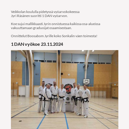
Veikkolan koululla pidetyssä vyöarvokokeessa
Jyri Räsänen suoritti 1 DAN vyöarvon.
Koe sujui mallikkaasti Jyrin onnistuessa kaikissa osa-alueissa
vakuuttamaan graduoijat osaamisestaan.
Onnittelut Boosabom Jyrille koko Sonkalin väen toimesta!
1 DAN vyökoe 23.11.2024