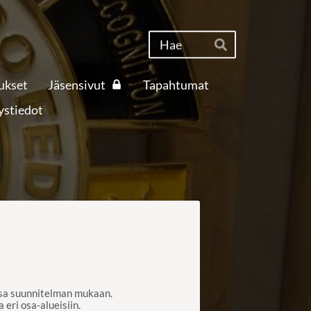
Haku
Hae
ukset
Jäsensivut
Tapahtumat
ystiedot
sa suunnitelman mukaan.
 eri osa-alueisiin.