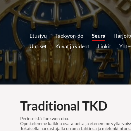
Etusivu
Taekwon-do
Seura
Harjoit
Uutiset
Kuvat ja videot
Linkit
Yhte
Traditional TKD
Perinteistä Taekwon-doa.
Opettelemme kaikkia osa-alueita ja etenemme vyöarvois
Jokaisella harrastajalla on oma tahtinsa ja mielenkiintonsa