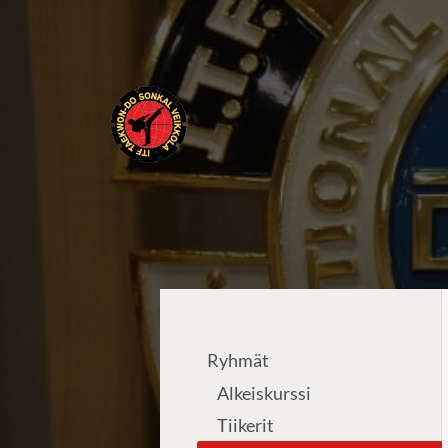
Siirry
sivun
sisältöön
ITF Taekwon-do Sonkal Veikkola
Ryhmät
Alkeiskurssi
Tiikerit