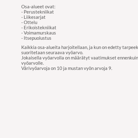
Osa-alueet ovat:
- Perustekniikat
- Liikesarjat
- Ottelu
- Erikoistekniikat
- Voimamurskaus
- Itsepuolustus
Kaikkia osa-alueita harjoitellaan, ja kun on edetty tarpeeks
suoritetaan seuraava vyöarvo.
Jokaisella vyöarvolla on määrätyt vaatimukset ennenkuin
vyöarvolle.
Värivyöarvoja on 10 ja mustan vyön arvoja 9.