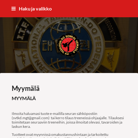
Siirry
Haku ja valikko
sivun
sisältöön
ITF Taekwon-do Sonkal Veikkola
Myymälä
MYYMÄLÄ
Ilmoita haluamasi tuote e-maililla seuran sähköpostiin
(svtkd.mgt@gmail.com) tai kerro tilaus treeneissä ohjaajalle. Tilauksesi
toimitetaan seuraaviin treeneihin, joissa ilmoitat olevasi, tavaroiden ja
laskun kera.
Tuotteet ovat myynnissä omakustannushintaan ja tarkoitettu