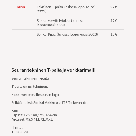
Kuva
Tekninen T-paita, (tulossa loppuvuosi
27 €
2023)
Sonkal veryttelytakki, (tulossa
59 €
loppuvuosi 2023)
Sonkal Pipo, (tulossa loppuvuosi 2023)
15 €
- - - -
Seuran tekninen T-paita ja verkkarimalli
Seuran tekninen T-paita
T-paita on ns. tekninen.
Eteen vasemmalle seuran logo.
Selkään teksti Sonkal Veikkola ja ITF Taekwon-do.
Koot:
Lapset: 128,140,152,164 cm
Aikuiset: XS,S,M,L,XL,XXL
Hinnat:
T-paita: 25€