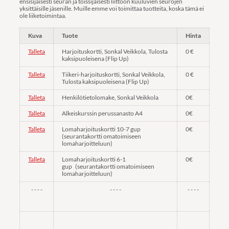
ensisijaisesti seuran ja toissijaisesti liittoon kuuluvien seurojen
yksittäisille jäsenille. Muille emme voi toimittaa tuotteita, koska tämä ei
ole liiketoimintaa.
Kuva
Tuote
Hinta
Talleta
Harjoituskortti, Sonkal Veikkola, Tulosta
0 €
kaksipuoleisena (Flip Up)
Talleta
Tiikeri-harjoituskortti, Sonkal Veikkola,
0 €
Tulosta kaksipuoleisena (Flip Up)
Talleta
Henkilötietolomake, Sonkal Veikkola
0€
Talleta
Alkeiskurssin perussanasto A4
0€
Talleta
Lomaharjoituskortti 10-7 gup
0€
(seurantakortti omatoimiseen
lomaharjoitteluun)
Talleta
Lomaharjoituskortti 6-1
0€
gup (seurantakortti omatoimiseen
lomaharjoitteluun)
- - - -
- - - -
- - - -