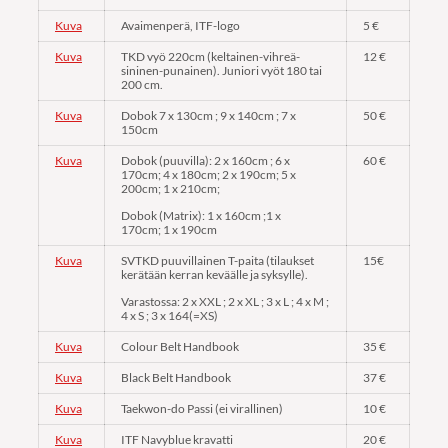
Kuva
Avaimenperä, ITF-logo
5 €
Kuva
TKD vyö 220cm (keltainen-vihreä-
12 €
sininen-punainen). Juniori vyöt 180 tai
200 cm.
Kuva
Dobok 7 x 130cm ; 9 x 140cm ; 7 x
50 €
150cm
Kuva
Dobok (puuvilla): 2 x 160cm ; 6 x
60 €
170cm; 4 x 180cm; 2 x 190cm; 5 x
200cm; 1 x 210cm;
Dobok (Matrix): 1 x 160cm ;1 x
170cm; 1 x 190cm
Kuva
SVTKD puuvillainen T-paita (tilaukset
15€
kerätään kerran keväälle ja syksylle).
Varastossa: 2 x XXL ; 2 x XL ; 3 x L ; 4 x M ;
4 x S ; 3 x 164(=XS)
Kuva
Colour Belt Handbook
35 €
Kuva
Black Belt Handbook
37 €
Kuva
Taekwon-do Passi (ei virallinen)
10 €
Kuva
ITF Navyblue kravatti
20 €