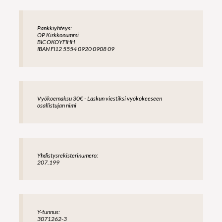
Pankkiyhteys:
OP Kirkkonummi
BIC OKOYFIHH
IBAN FI12 5554 0920 0908 09
Vyökoemaksu 30€ - Laskun viestiksi vyökokeeseen
osallistujan nimi
Yhdistysrekisterinumero:
207.199
Y-tunnus:
3071262-3