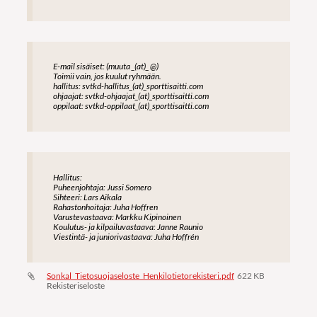
E-mail sisäiset: (muuta _(at)_ @)
Toimii vain, jos kuulut ryhmään.
hallitus: svtkd-hallitus_(at)_sporttisaitti.com
ohjaajat: svtkd-ohjaajat_(at)_sporttisaitti.com
oppilaat: svtkd-oppilaat_(at)_sporttisaitti.com
Hallitus:
Puheenjohtaja: Jussi Somero
Sihteeri: Lars Aikala
Rahastonhoitaja: Juha Hoffren
Varustevastaava: Markku Kipinoinen
Koulutus- ja kilpailuvastaava: Janne Raunio
Viestintä- ja juniorivastaava: Juha Hoffrén
Sonkal_Tietosuojaseloste_Henkilotietorekisteri.pdf
622 KB
Rekisteriseloste