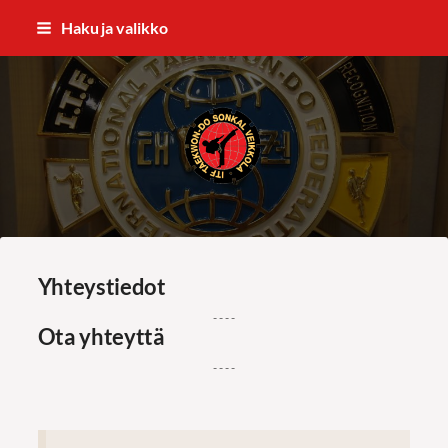
Siirry
Haku ja valikko
sivun
sisältöön
ITF Taekwon-do Sonkal Veikkola
Yhteystiedot
- - - -
Ota yhteyttä
- - - -