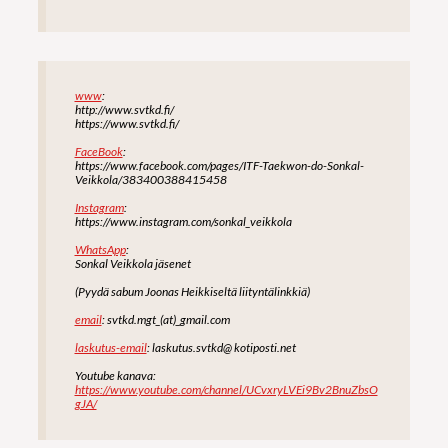
www
:
http://www.svtkd.fi/
https://www.svtkd.fi/
FaceBook
:
https://www.facebook.com/pages/ITF-Taekwon-do-Sonkal-
Veikkola/383400388415458
Instagram
:
https://www.instagram.com/sonkal_veikkola
WhatsApp
:
Sonkal Veikkola jäsenet
(Pyydä sabum Joonas Heikkiseltä liityntälinkkiä)
email
: svtkd.mgt_(at)_gmail.com
laskutus-email
: laskutus.svtkd@ kotiposti.net
Youtube kanava:
https://www.youtube.com/channel/UCvxryLVEi9Bv2BnuZbsO
gJA/