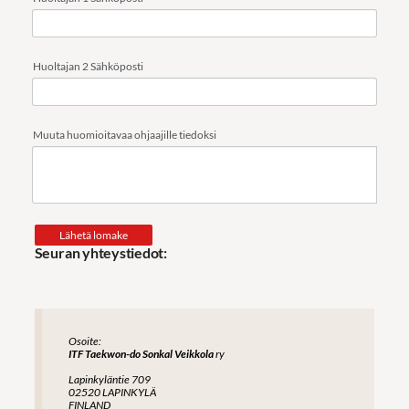
Huoltajan 2 Sähköposti
Muuta huomioitavaa ohjaajille tiedoksi
Lähetä lomake
Seuran yhteystiedot
:
Osoite:
ITF Taekwon-do Sonkal Veikkola
ry
Lapinkyläntie 709
02520 LAPINKYLÄ
FINLAND