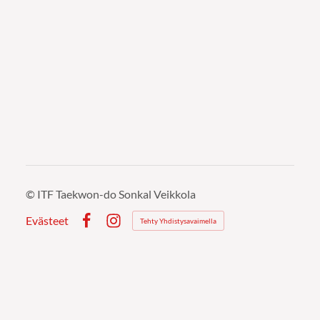
©
ITF Taekwon-do Sonkal Veikkola
Evästeet
Tehty Yhdistysavaimella
Facebook
Instagram