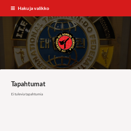
Siirry
Haku ja valikko
sivun
sisältöön
ITF Taekwon-do Sonkal Veikkola
Tapahtumat
Ei tulevia tapahtumia