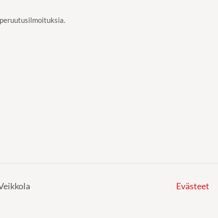
n peruutusilmoituksia.
Veikkola
Evästeet