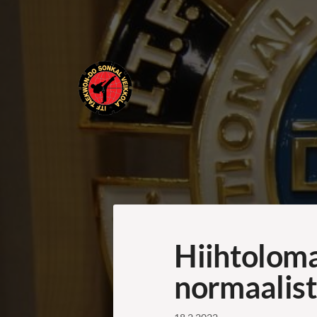
Siirry
sivun
sisältöön
ITF Taekwon-do Sonkal Veikkola
Hiihtoloma
normaalist