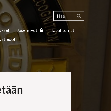
Haku
Hae
ukset
Jäsensivut
Tapahtumat
ystiedot
etään