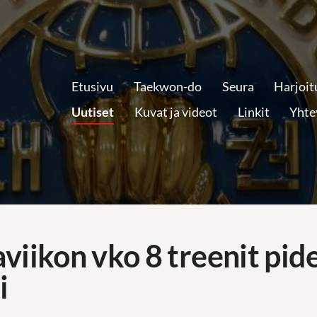
Etusivu
Taekwon-do
Seura
Harjoit
Uutiset
Kuvat ja videot
Linkit
Yhte
viikon vko 8 treenit pid
i