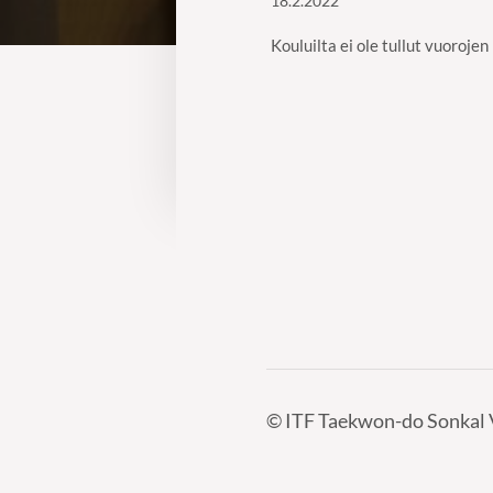
18.2.2022
Kouluilta ei ole tullut vuoroje
©
ITF Taekwon-do Sonkal 