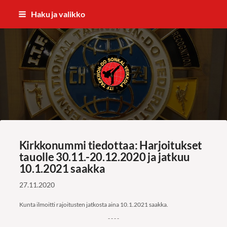
Siirry
Haku ja valikko
sivun
sisältöön
ITF Taekwon-do Sonkal Veikkola
Kirkkonummi tiedottaa: Harjoitukset
tauolle 30.11.-20.12.2020 ja jatkuu
10.1.2021 saakka
27.11.2020
Kunta ilmoitti rajoitusten jatkosta aina 10.1.2021 saakka.
- - - -