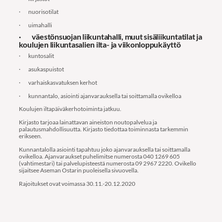
· nuorisotilat
· uimahalli
· väestönsuojan liikuntahalli, muut sisäliikuntatilat ja
koulujen liikuntasalien ilta- ja viikonloppukäyttö
· kuntosalit
· asukaspuistot
· varhaiskasvatuksen kerhot
· kunnantalo, asiointi ajanvarauksella tai soittamalla ovikelloa
Koulujen iltapäiväkerhotoiminta jatkuu.
Kirjasto tarjoaa lainattavan aineiston noutopalvelua ja
palautusmahdollisuutta. Kirjasto tiedottaa toiminnasta tarkemmin
erikseen.
Kunnantalolla asiointi tapahtuu joko ajanvarauksella tai soittamalla
ovikelloa. Ajanvaraukset puhelimitse numerosta 040 1269 605
(vahtimestari) tai palvelupisteestä numerosta 09 2967 2220. Ovikello
sijaitsee Aseman Ostarin puoleisella sivuovella.
Rajoitukset ovat voimassa 30.11.-20.12.2020