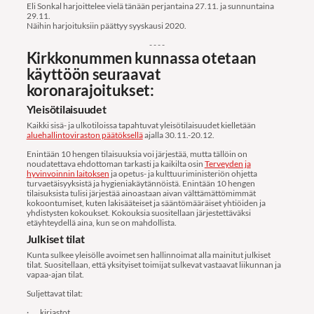
Eli Sonkal harjoittelee vielä tänään perjantaina 27.11. ja sunnuntaina
29.11.
Näihin harjoituksiin päättyy syyskausi 2020.
- - - -
Kirkkonummen kunnassa otetaan
käyttöön seuraavat
koronarajoitukset:
Yleisötilaisuudet
Kaikki sisä- ja ulkotiloissa tapahtuvat yleisötilaisuudet kielletään
aluehallintoviraston päätöksellä
ajalla 30.11.-20.12.
Enintään 10 hengen tilaisuuksia voi järjestää, mutta tällöin on
noudatettava ehdottoman tarkasti ja kaikilta osin
Terveyden ja
hyvinvoinnin laitoksen
ja opetus- ja kulttuuriministeriön ohjetta
turvaetäisyyksistä ja hygieniakäytännöistä. Enintään 10 hengen
tilaisuksista tulisi järjestää ainoastaan aivan välttämättömimmät
kokoontumiset, kuten lakisääteiset ja sääntömääräiset yhtiöiden ja
yhdistysten kokoukset. Kokouksia suositellaan järjestettäväksi
etäyhteydellä aina, kun se on mahdollista.
Julkiset tilat
Kunta sulkee yleisölle avoimet sen hallinnoimat alla mainitut julkiset
tilat. Suositellaan, että yksityiset toimijat sulkevat vastaavat liikunnan ja
vapaa-ajan tilat.
Suljettavat tilat:
· kirjastot