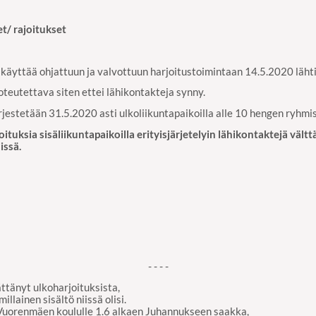
t/ rajoitukset
 käyttää ohjattuun ja valvottuun harjoitustoimintaan 14.5.2020 läht
toteutettava siten ettei lähikontakteja synny.
ärjestetään 31.5.2020 asti ulkoliikuntapaikoilla alle 10 hengen ryhmi
ituksia sisäliikuntapaikoilla erityisjärjetelyin lähikontaktejä väl
issä.
- - - -
ättänyt ulkoharjoituksista,
llainen sisältö niissä olisi.
 Vuorenmäen koululle 1.6 alkaen Juhannukseen saakka,