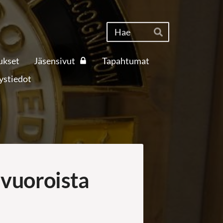
Haku
Hae
ukset
Jäsensivut
Tapahtumat
ystiedot
uvuoroista