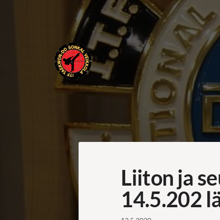
Siirry
sivun
sisältöön
ITF Taekwon-do Sonkal Veikkola
Liiton ja s
14.5.202 l