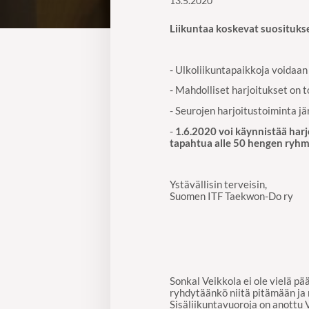
13.5.2020
Liikuntaa koskevat suositukse
- Ulkoliikuntapaikkoja voidaan
- Mahdolliset harjoitukset on 
- Seurojen harjoitustoiminta j
-
1.6.2020 voi käynnistää harjo
tapahtua alle 50 hengen ryhm
Ystävällisin terveisin,
Suomen ITF Taekwon-Do ry
Sonkal Veikkola ei ole vielä pä
ryhdytäänkö niitä pitämään ja mi
Sisäliikuntavuoroja on anottu