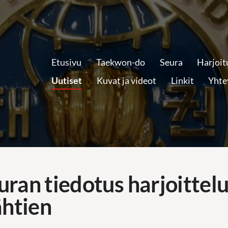
Etusivu
Taekwon-do
Seura
Harjoit
Uutiset
Kuvat ja videot
Linkit
Yhte
euran tiedotus harjoittel
ähtien