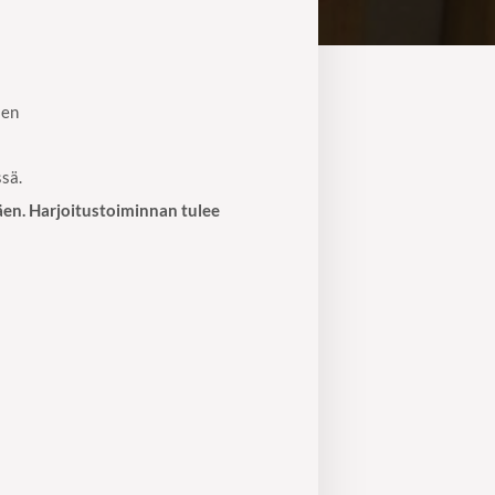
ien
ssä.
ttäen. Harjoitustoiminnan tulee