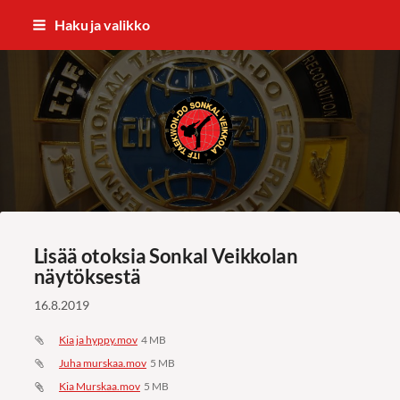
Siirry
Haku ja valikko
sivun
sisältöön
ITF Taekwon-do Sonkal Veikkola
Lisää otoksia Sonkal Veikkolan
näytöksestä
16.8.2019
Kia ja hyppy.mov
4 MB
Juha murskaa.mov
5 MB
Kia Murskaa.mov
5 MB