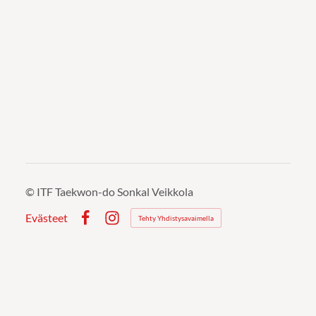
©
ITF Taekwon-do Sonkal Veikkola
Evästeet
Tehty Yhdistysavaimella
Facebook
Instagram