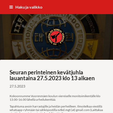
Siirry
Haku ja valikko
sivun
sisältöön
ITF Taekwon-do Sonkal Veikkola
Seuran perinteinen kevätjuhla
lauantaina 27.5.2023 klo 13 alkaen
27.5.2023
Kokoonnumme Vuorenmäen koulun viereiselle monitoimikentälle klo
13.00-16.00 lähellä urheilukenttää.
Tapahtuma avoin harrastajille ja heidän perheilleen. Ilmoitelkaa viestillä
whatsapp-ryhmään tai sähköpostilla svtkd.mgt (at) gmail.com (Laittakaa