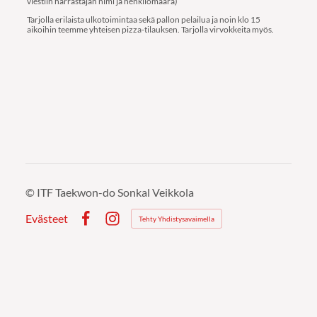
viestiin harrastajan nimi ja henkilömäärä)
Tarjolla erilaista ulkotoimintaa sekä pallon pelailua ja noin klo 15
aikoihin teemme yhteisen pizza-tilauksen. Tarjolla virvokkeita myös.
©
ITF Taekwon-do Sonkal Veikkola
Evästeet
Tehty Yhdistysavaimella
Facebook
Instagram