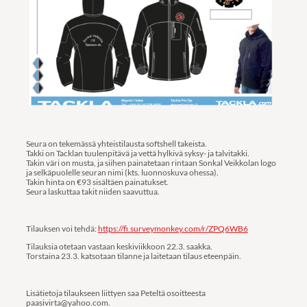
Seura on tekemässä yhteistilausta softshell takeista.
Takki on Tacklan tuulenpitävä ja vettä hylkivä syksy- ja talvitakki.
Takin väri on musta, ja siihen painatetaan rintaan Sonkal Veikkolan logo
ja selkäpuolelle seuran nimi (kts. luonnoskuva ohessa).
Takin hinta on €93 sisältäen painatukset.
Seura laskuttaa takit niiden saavuttua.
Tilauksen voi tehdä:
https://fi.surveymonkey.com/r/ZPQ6WB6
Tilauksia otetaan vastaan keskiviikkoon 22.3. saakka.
Torstaina 23.3. katsotaan tilanne ja laitetaan tilaus eteenpäin.
Lisätietoja tilaukseen liittyen saa Peteltä osoitteesta
paasivirta@yahoo.com.