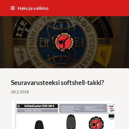
Siirry
Haku ja valikko
sivun
sisältöön
ITF Taekwon-do Sonkal Veikkola
Seuravarusteeksi softshell-takki?
28.2.2018