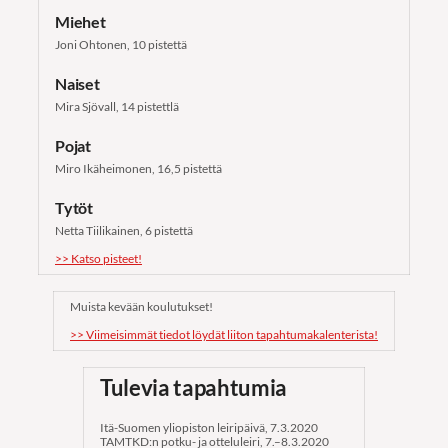
Miehet
Joni Ohtonen, 10 pistettä
Naiset
Mira Sjövall, 14 pistettlä
Pojat
Miro Ikäheimonen, 16,5 pistettä
Tytöt
Netta Tiilikainen, 6 pistettä
>> Katso pisteet!
Muista kevään koulutukset!
>> Viimeisimmät tiedot löydät liiton tapahtumakalenterista!
Tulevia tapahtumia
Itä-Suomen yliopiston leiripäivä, 7.3.2020
TAMTKD:n potku- ja otteluleiri, 7.–8.3.2020