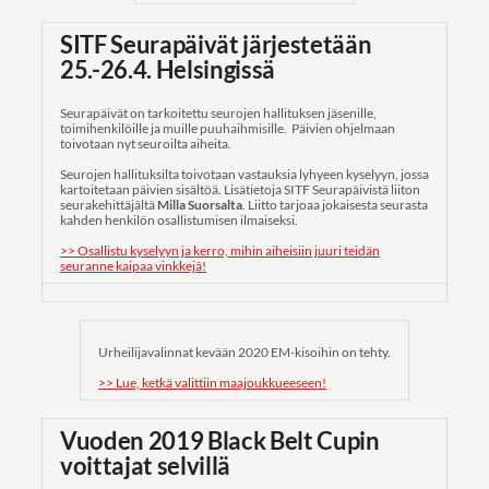
SITF Seurapäivät järjestetään
25.-26.4. Helsingissä
Seurapäivät on tarkoitettu seurojen hallituksen jäsenille,
toimihenkilöille ja muille puuhaihmisille. Päivien ohjelmaan
toivotaan nyt seuroilta aiheita.
Seurojen hallituksilta toivotaan vastauksia lyhyeen kyselyyn, jossa
kartoitetaan päivien sisältöä. Lisätietoja SITF Seurapäivistä liiton
seurakehittäjältä
Milla Suorsalta
. Liitto tarjoaa jokaisesta seurasta
kahden henkilön osallistumisen ilmaiseksi.
>> Osallistu kyselyyn ja kerro, mihin aiheisiin juuri teidän
seuranne kaipaa vinkkejä!
Urheilijavalinnat kevään 2020 EM-kisoihin on tehty.
>> Lue, ketkä valittiin maajoukkueeseen!
Vuoden 2019 Black Belt Cupin
voittajat selvillä