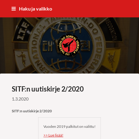
Siirry
Haku ja valikko
sivun
sisältöön
ITF Taekwon-do Sonkal Veikkola
SITF:n uutiskirje 2/2020
1.3.2020
SITF:n uutiskirje 2/2020
Vuoden 2019 palkitut on valittu!
>> Lue lisää!