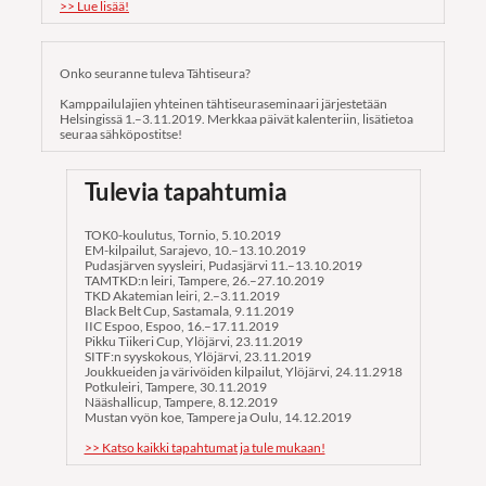
>> Lue lisää!
Onko seuranne tuleva Tähtiseura?
Kamppailulajien yhteinen tähtiseuraseminaari järjestetään
Helsingissä 1.–3.11.2019. Merkkaa päivät kalenteriin, lisätietoa
seuraa sähköpostitse!
Tulevia tapahtumia
TOK0-koulutus, Tornio, 5.10.2019
EM-kilpailut, Sarajevo, 10.–13.10.2019
Pudasjärven syysleiri, Pudasjärvi 11.–13.10.2019
TAMTKD:n leiri, Tampere, 26.–27.10.2019
TKD Akatemian leiri, 2.–3.11.2019
Black Belt Cup, Sastamala, 9.11.2019
IIC Espoo, Espoo, 16.–17.11.2019
Pikku Tiikeri Cup, Ylöjärvi, 23.11.2019
SITF:n syyskokous, Ylöjärvi, 23.11.2019
Joukkueiden ja värivöiden kilpailut, Ylöjärvi, 24.11.2918
Potkuleiri, Tampere, 30.11.2019
Nääshallicup, Tampere, 8.12.2019
Mustan vyön koe, Tampere ja Oulu, 14.12.2019
>> Katso kaikki tapahtumat ja tule mukaan!