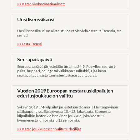
>> Katso vyökoevaatimukset!
Uusi lisenssikausi
Uusi lisenssikausi on alkanut! Jos et ole vielä ostanut lisenssiä, tee
se nyt!
>> Osta lisenssi
Seurapaitapäivä
Seurapaitapäivä järjestetään tiistaina 24.9. Pue yllesi seuran t-
paita, huppari, college tai vaikkapa tuulitakki ja jaa kuva
seurapaitapäivästä tunnisteella #seurapaitapäivä.
Vuoden 2019 Euroopan mestaruuskilpailujen
edustusjoukkue on valittu
Syksyn 2019 EM-kilpailut järjestetään Bosnia ja Hertsegovinan
pääkaupungissa Sarajevossa 10.–13. lokakuuta. Suomesta
kilpailuihin lähtee 22-henkinen joukkue, joka koostuu
kymmenestä juniorista ja 12 seniorista.
>> Katso joukkueeseen valitut urheilijat