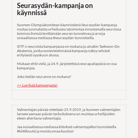
Seurasydän-kampanja on
käynnissä
Suomen Olympiakomitean käynnistämä Seurasydän-kampanja
nostaa suomalaista urheiluseuratoimintaa innostamalla seuroissa
toimivia ihmisiä levittämään seuran tunnelmaa ja arvoja
sosiaalisessa mediassa #seurasydän-tunnisteella.
SITF:n seuroista kampanjassa on mukana jo ainakin Taekwon-Do
Akatemia, jonka someviestinnässä kampanja näkyy selvästi
erityisesti syyskuun alussa.
Mukaan ehtii vielä, ja 24.9. järjestettävä seurapaitapäivä on osa
kampanjaa.
Joko teidän seuranne on mukana?
>> Lue lisää kampanjasta!
Valmentajan päivää vietetään 25.9.2019, ja Suomen valmentajien
lanseeraamaan päivän tarkoituksena on muistaa urheilijoiden
eteen ahertavia valmentajia.
Jaa sosiaalisessa mediassa kiitokset valmentajallesi tunnisteella
#kiittikoutsi ja muista omaa koutsia!