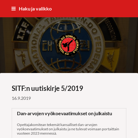
Siirry
Haku ja valikko
sivun
sisältöön
ITF Taekwon-do Sonkal Veikkola
SITF:n uutiskirje 5/2019
16.9.2019
Dan-arvojen vyökoevaatimukset on julkaistu
Opettajakomitean tekemät kansalliset dan-arvojen
vyökoevaatimukset on julkaistu ja ne tulevat voimaan portaittain
vuoteen 2023 mennessä.