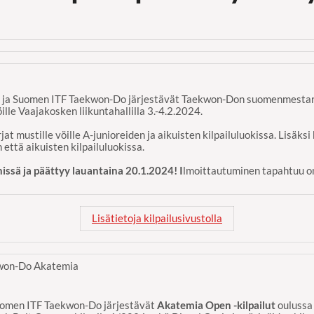
ja Suomen ITF Taekwon-Do järjestävät Taekwon-Don suomenmestaruus
ille Vaajakosken liikuntahallilla 3.-4.2.2024.
t mustille vöille A-junioreiden ja aikuisten kilpailuluokissa. Lisäksi 
että aikuisten kilpailuluokissa.
ssä ja päättyy lauantaina 20.1.2024! I
lmoittautuminen tapahtuu o
Lisätietoja kilpailusivustolla
kwon-Do Akatemia
omen ITF Taekwon-Do järjestävät
Akatemia Open -kilpailut
oulussa