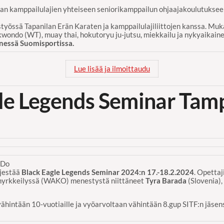
n kamppailulajien yhteiseen seniorikamppailun ohjaajakoulutuksee
työssä Tapanilan Erän Karaten ja kamppailulajiliittojen kanssa. Muk
ekwondo (WT), muay thai, hokutoryu ju-jutsu, miekkailu ja nykyaikaine
nessä Suomisportissa.
Lue lisää ja ilmoittaudu
le Legends Seminar Tam
-Do
jestää
Black Eagle Legends Seminar 2024:n 17.-18.2.2024
. Opettaj
nyrkkeilyssä (WAKO) menestystä niittäneet
Tyra Barada
(Slovenia)
vähintään 10-vuotiaille ja vyöarvoltaan vähintään 8.gup SITF:n jäsense