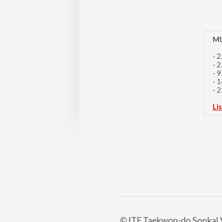
MU
- 
- 
- 
- 
- 
Li
©
ITF Taekwon-do Sonkal 