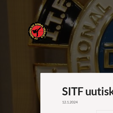
Siirry
sivun
sisältöön
ITF Taekwon-do Sonkal Veikkola
SITF uutis
12.1.2024