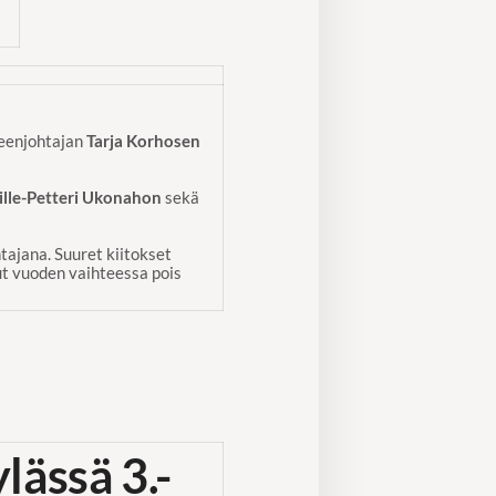
i
heenjohtajan
Tarja Korhosen
ille-Petteri Ukonahon
sekä
ajana. Suuret kiitokset
 vuoden vaihteessa pois
lässä 3.-