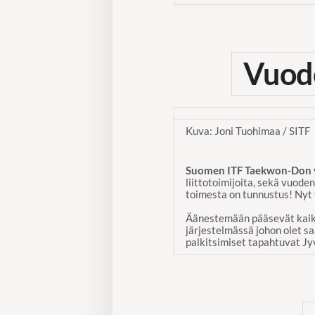
Vuode
Kuva: Joni Tuohimaa / SITF
Suomen ITF Taekwon-Don vu
liittotoimijoita, sekä vuod
toimesta on tunnustus! Nyt 
Äänestemään pääsevät kaikki
järjestelmässä johon olet sa
palkitsimiset tapahtuvat Jy