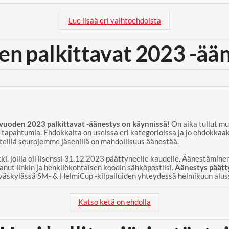
Lue lisää eri vaihtoehdoista
n palkittavat 2023 -ää
oden 2023 palkittavat -äänestys on käynnissä!
On aika tullut mu
en tapahtumia. Ehdokkaita on useissa eri kategorioissa ja jo ehdokka
teillä seurojemme jäsenillä on mahdollisuus äänestää.
, joilla oli lisenssi 31.12.2023 päättyneelle kaudelle. Äänestämin
anut linkin ja henkilökohtaisen koodin sähköpostiisi.
Äänestys päätt
väskylässä SM- & HelmiCup -kilpailuiden yhteydessä helmikuun alus
Katso ketä on ehdolla