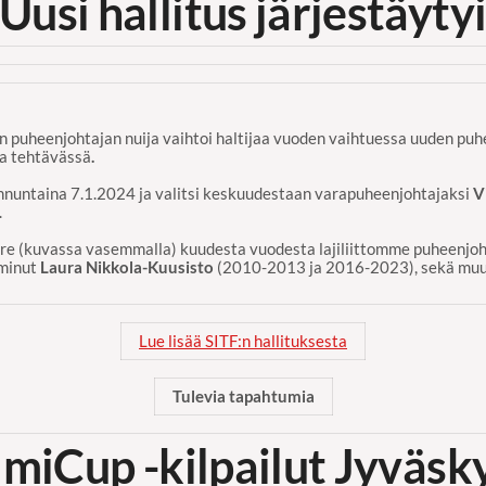
Uusi hallitus järjestäyty
 puheenjohtajan nuija vaihtoi haltijaa vuoden vaihtuessa uuden pu
ua tehtävässä
.
sunnuntaina 7.1.2024 ja valitsi keskuudestaan varapuheenjohtajaksi
V
.
e (kuvassa vasemmalla) kuudesta vuodesta lajiliittomme puheenjoht
iminut
Laura Nikkola-Kuusist
o
(2010-2013 ja 2016-2023), sekä muut
Lue lisää SITF:n hallituksesta
Tulevia tapahtumia
miCup -kilpailut Jyväsky