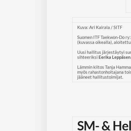
Kuva: Ari Kairala / SITF
Suomen ITF Taekwon-Do ry:n
(kuvassa oikealla), aloitett
Uusi hallitus järjestäytyi 
sihteeriksi
Eerika Leppäsen
Lämmin kiitos Tanja Hammar
myös rahastonhoitajana to
jääneet hallitustoimijat.
SM- & Hel