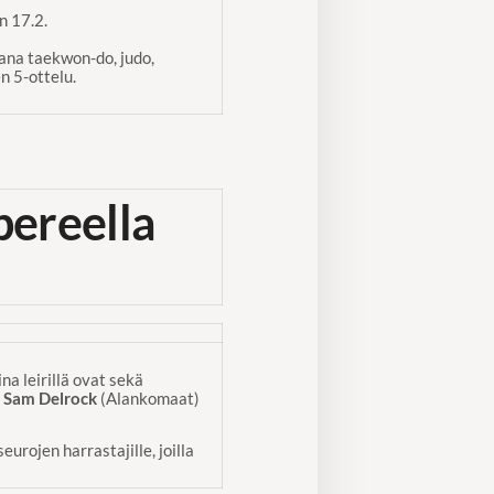
n 17.2.
ana taekwon-do, judo,
n 5-ottelu.
pereella
ina leirillä ovat sekä
,
Sam Delrock
(Alankomaat)
urojen harrastajille, joilla