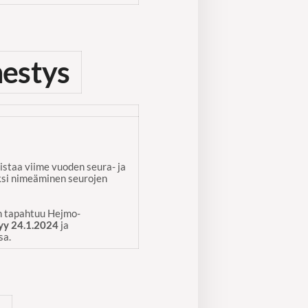
nestys
istaa viime vuoden seura- ja
aksi nimeäminen seurojen
en tapahtuu Hejmo-
yy 24.1.2024
ja
sa.