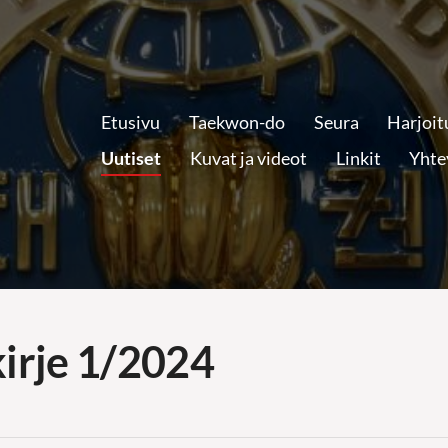
Etusivu
Taekwon-do
Seura
Harjoit
Uutiset
Kuvat ja videot
Linkit
Yhte
kirje 1/2024