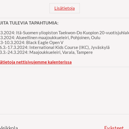
Lisätietoja
ITA TULEVIA TAPAHTUMIA:
2.3.2024: Itä-Suomen yliopiston Taekwon-Do Kuopion 20-vuotisjuhlale
2.3.2024: Alueellinen maajoukkueleiri, Pohjoinen, Oulu
9.3-10.3.2024: Black Eagle Open V
16.3.-17.3.2024: International Kids Course (IKC), Jyväskylä
23.3.-24.3.2024: Maajoukkueleiri, Varala, Tampere
sätietoja nettisivujemme kalenterissa
Veikkola
Evästeet