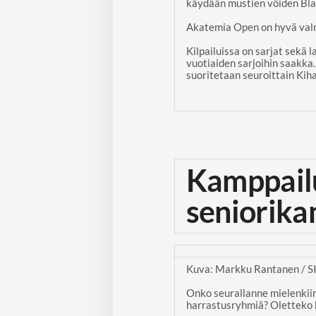
käydään mustien vöiden Blac
Akatemia Open on hyvä valm
Kilpailuissa on sarjat sekä l
vuotiaiden sarjoihin saakka.
suoritetaan seuroittain Kih
Kamppailu
seniorika
Kuva: Markku Rantanen / S
Onko seurallanne mielenkiin
harrastusryhmiä? Oletteko 