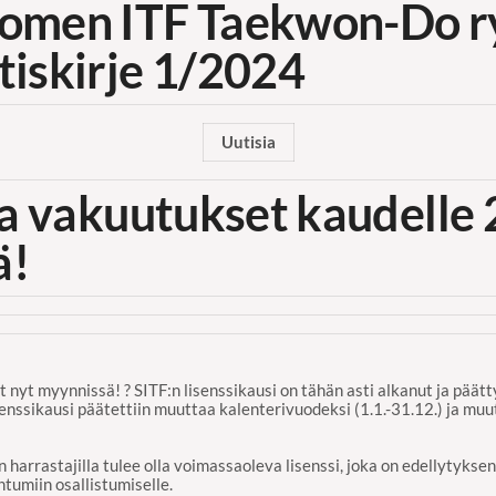
omen ITF Taekwon-Do r
tiskirje 1/2024
Uutisia
 ja vakuutukset kaudelle
ä!
 nyt myynnissä! ? SITF:n lisenssikausi on tähän asti alkanut ja päätty
ssikausi päätettiin muuttaa kalenterivuodeksi (1.1.-31.12.) ja muut
 harrastajilla tulee olla voimassaoleva lisenssi, joka on edellytyksen
ahtumiin osallistumiselle.