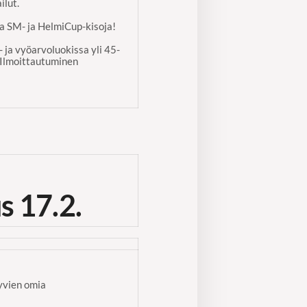
ilut.
a SM- ja HelmiCup-kisoja!
- ja vyöarvoluokissa yli 45-
 Ilmoittautuminen
s 17.2.
yvien omia