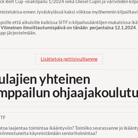
k Belt Cup -osakilpailu 1/2024 sekä Diesel Cupin ja värivöiden kilpa
istelukisa ennen Jyväskylässä kaksi viikkoa myöhemmin kilpailtavi
apsille että aikuisille kaikissa SITF:n kilpailusääntöjen mukaisissa ikä
Viimeinen ilmoittautumispäivä on tänään perjantaina 12.1.2024
.
app-järjestelmään.
Lisätietoja nettisivuillamme
lajien yhteinen
mppailun ohjaajakoulutu
ITF
toa laajentaa toimintaa ikääntyviin? Toimiiko seurassanne jo ikäänt
kiinnostuneita käynnistämään senioritoimintaa?