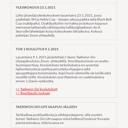
YLEISKOKOUS 23.1.2021
Liitto järjestää yleiskokouksen lauantaina 23.1.2021, jossa
päätetään SM ja Helmi Cup – kisojen aika ja paikka sekä Black Belt
Cup osakilpailut. Osakilpailuihin voi hakea joulukuun loppuun
mennessä laittamalla sähköpostia hallitus@taekwon-do.fi.
Seuroille lähetetään kutsu kokoukseen lähiaikoina. Kokous
pidetään Zoom yhteydellä.
TOK 1 KOULUTUS 9.1.2021
Lauantaina 9.1.2021 järjestetään I-tason Taekwon-Do-
ohjaajakoulutus Zoom -yhteydellä. Ilmoittautuminen on avattu
Suomisportissa. Koulutuksen tarkoituksena on syventää
lajituntemusta ja opettaa perusteita ohjaajana sekä
apuopettajana toimimisesta. Sopii hyvin ylemmille värivöille sekä
mustille vöille. Koulutuksen suorittaminen on vaatimuksena
ennen 1.Danin vyökoetta.
>> Taekwon-Do koulutuks
et
>> llmoittaudu mukaan
TAEKWON-DO LIFE SAAPUU JÄLLEEN
Tarkkailkaa postilaatikoita ja sähköpostejanne, sillä vuoden
toinen Taekwon-Do Life saapuu minä hetkenä hyvänsä! Kuvasta
pientä esimakua, mitä luvassa on.