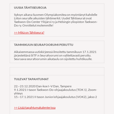
UUSIA TÄHTISEUROJA
Syksyn aikana Suomen Olympiakomitea on myöntänyt kahdelle
Liiton seuralle aikuisten tähtimerkit. Uudet Tähtiseurat ovat
Taekwon-Do Center Ylöjärvi ry ja Helsingin yliopiston Taekwon-
Do ry. Onnittelut molemmille!
>> Mikä on Tähtiseura?
TAMMIKUUN SEURAFOORUMI PERUTTU
Aikaisemmassa uutiskirjeessä ilmoitettu tammikuun 17.1.2021
järjestettävä SITF:n Seurafoorumi on valitettavasti peruttu.
Seuraava seurafoorumin aikataulu on sijoitettu huhtikuulle.
TULEVAT TAPAHTUMAT
22.–23.12.2020 Dan-koe I–V Dan, Tampere
9.1.2021 I-tason Taekwon-Do-ohjaajakoulutus (TOK 1), Zoom-
yhteys
15.–17.1.2021 II tason Junioriohjaajakoulutus (VOK2), jakso 2
>> Lisää tapahtumakalenterissa