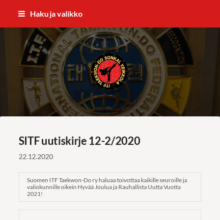
Siirry
Haku ja valikko
sivun
sisältöön
ITF Taekwon-do Sonkal Veikkola
SITF uutiskirje 12-2/2020
22.12.2020
Suomen ITF Taekwon-Do ry haluaa toivottaa kaikille seuroille ja
valiokunnille oikein Hyvää Joulua ja Rauhallista Uutta Vuotta
2021!