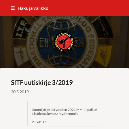
Siirry
Haku ja valikko
sivun
sisältöön
ITF Taekwon-do Sonkal Veikkola
SITF uutiskirje 3/2019
20.5.2019
Suomi järjestää vuoden 2021 MM-kilpailut!
Lisätietoa luvassa myöhemmin.
Kuva: ITF