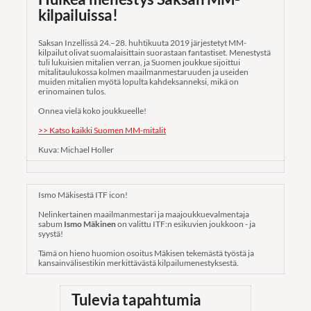
kilpailuissa!
Saksan Inzellissä 24.–28. huhtikuuta 2019 järjestetyt MM-
kilpailut olivat suomalaisittain suorastaan fantastiset. Menestystä
tuli lukuisien mitalien verran, ja Suomen joukkue sijoittui
mitalitaulukossa kolmen maailmanmestaruuden ja useiden
muiden mitalien myötä lopulta kahdeksanneksi, mikä on
erinomainen tulos.
Onnea vielä koko joukkueelle!
>> Katso kaikki Suomen MM-mitalit
Kuva: Michael Holler
Ismo Mäkisestä ITF icon!
Nelinkertainen maailmanmestari ja maajoukkuevalmentaja
sabum
Ismo Mäkinen
on valittu ITF:n esikuvien joukkoon - ja
syystä!
Tämä on hieno huomion osoitus Mäkisen tekemästä työstä ja
kansainvälisestikin merkittävästä kilpailumenestyksestä.
Tulevia tapahtumia