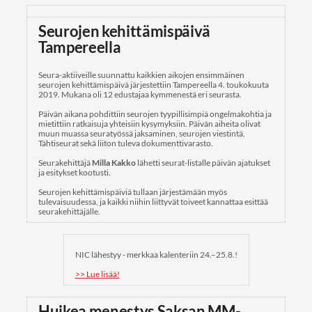
Seurojen kehittämispäivä
Tampereella
Seura-aktiiveille suunnattu kaikkien aikojen ensimmäinen
seurojen kehittämispäivä järjestettiin Tampereella 4. toukokuuta
2019. Mukana oli 12 edustajaa kymmenestä eri seurasta.
Päivän aikana pohdittiin seurojen tyypillisimpiä ongelmakohtia ja
mietittiin ratkaisuja yhteisiin kysymyksiin. Päivän aiheita olivat
muun muassa seuratyössä jaksaminen, seurojen viestintä,
Tähtiseurat sekä liiton tuleva dokumenttivarasto.
Seurakehittäjä
Milla Kakko
lähetti seurat-listalle päivän ajatukset
ja esitykset kootusti.
Seurojen kehittämispäiviä tullaan järjestämään myös
tulevaisuudessa, ja kaikki niihin liittyvät toiveet kannattaa esittää
seurakehittäjälle.
NIC lähestyy - merkkaa kalenteriin 24.–25.8.!
>> Lue lisää!
Huikea menestys Saksan MM-