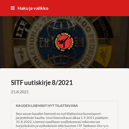
Siirry
Haku ja valikko
sivun
sisältöön
ITF Taekwon-do Sonkal Veikkola
SITF uutiskirje 8/2021
21.8.2021
KAUDEN LISENSSIT NYT TILATTAVISSA
Seuraavan kauden lisenssit on nyt tilattavissa Suomisport -
järjestelmän kautta. Uusi lisenssikausi alkaa 1.9.2021 päättyen
31.8.2022. Lisenssi vaaditaan osallistuessasi sekä seurasi
harjoituksiin ja vyökokeisiin että Suomen ITF Taekwon-Do ry:n