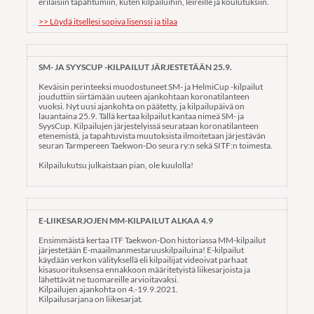
erilaisiin tapahtumiin, kuten kilpailuihin, leireille ja koulutuksiin.
>> Löydä itsellesi sopiva lisenssi ja tilaa
SM- JA SYYSCUP -KILPAILUT JÄRJESTETÄÄN 25.9.
Keväisin perinteeksi muodostuneet SM- ja HelmiCup -kilpailut
jouduttiin siirtämään uuteen ajankohtaan koronatilanteen
vuoksi. Nyt uusi ajankohta on päätetty, ja kilpailupäivä on
lauantaina 25.9. Tällä kertaa kilpailut kantaa nimeä SM- ja
SyysCup. Kilpailujen järjestelyissä seurataan koronatilanteen
etenemistä, ja tapahtuvista muutoksista ilmoitetaan järjestävän
seuran Tarmpereen Taekwon-Do seura ry:n sekä SITF:n toimesta.
Kilpailukutsu julkaistaan pian, ole kuulolla!
E-LIIKESARJOJEN MM-KILPAILUT ALKAA 4.9
Ensimmäistä kertaa ITF Taekwon-Don historiassa MM-kilpailut
järjestetään E-maailmanmestaruuskilpailuina! E-kilpailut
käydään verkon välityksellä eli kilpailijat videoivat parhaat
kisasuorituksensa ennakkoon määritetyistä liikesarjoista ja
lähettävät ne tuomareille arvioitavaksi.
Kilpailujen ajankohta on 4.-19.9.2021.
Kilpailusarjana on liikesarjat.