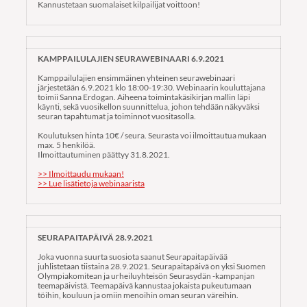
Kannustetaan suomalaiset kilpailijat voittoon!
KAMPPAILULAJIEN SEURAWEBINAARI 6.9.2021
Kamppailulajien ensimmäinen yhteinen seurawebinaari
järjestetään 6.9.2021 klo 18:00-19:30. Webinaarin kouluttajana
toimii Sanna Erdogan. Aiheena toimintakäsikirjan mallin läpi
käynti, sekä vuosikellon suunnittelua, johon tehdään näkyväksi
seuran tapahtumat ja toiminnot vuositasolla.
Koulutuksen hinta 10€ / seura. Seurasta voi ilmoittautua mukaan
max. 5 henkilöä.
Ilmoittautuminen päättyy 31.8.2021.
>> Ilmoittaudu mukaan!
>> Lue lisätietoja webinaarista
SEURAPAITAPÄIVÄ 28.9.2021
Joka vuonna suurta suosiota saanut Seurapaitapäivää
juhlistetaan tiistaina 28.9.2021. Seurapaitapäivä on yksi Suomen
Olympiakomitean ja urheiluyhteisön Seurasydän -kampanjan
teemapäivistä. Teemapäivä kannustaa jokaista pukeutumaan
töihin, kouluun ja omiin menoihin oman seuran väreihin.