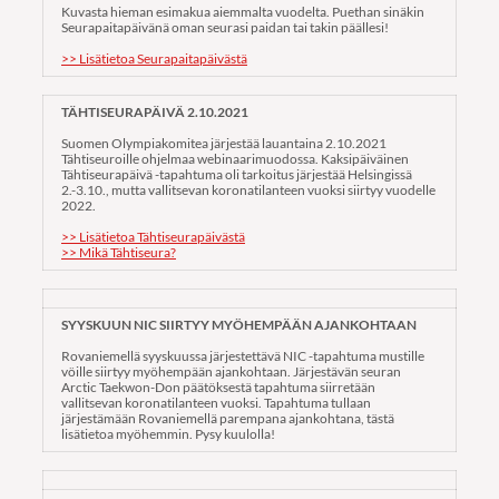
Kuvasta hieman esimakua aiemmalta vuodelta. Puethan sinäkin
Seurapaitapäivänä oman seurasi paidan tai takin päällesi!
>> Lisätietoa Seurapaitapäivästä
TÄHTISEURAPÄIVÄ 2.10.2021
Suomen Olympiakomitea järjestää lauantaina 2.10.2021
Tähtiseuroille ohjelmaa webinaarimuodossa. Kaksipäiväinen
Tähtiseurapäivä -tapahtuma oli tarkoitus järjestää Helsingissä
2.-3.10., mutta vallitsevan koronatilanteen vuoksi siirtyy vuodelle
2022.
>> Lisätietoa Tähtiseurapäivästä
>> Mikä Tähtiseura?
SYYSKUUN NIC SIIRTYY MYÖHEMPÄÄN AJANKOHTAAN
Rovaniemellä syyskuussa järjestettävä NIC -tapahtuma mustille
vöille siirtyy myöhempään ajankohtaan. Järjestävän seuran
Arctic Taekwon-Don päätöksestä tapahtuma siirretään
vallitsevan koronatilanteen vuoksi. Tapahtuma tullaan
järjestämään Rovaniemellä parempana ajankohtana, tästä
lisätietoa myöhemmin. Pysy kuulolla!