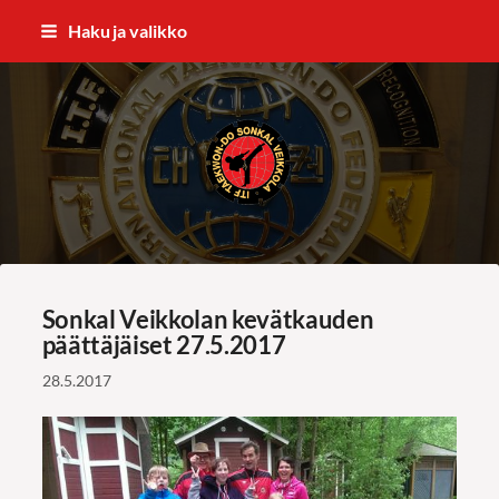
Siirry
Haku ja valikko
sivun
sisältöön
ITF Taekwon-do Sonkal Veikkola
Sonkal Veikkolan kevätkauden
päättäjäiset 27.5.2017
28.5.2017