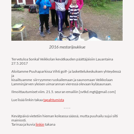
2016 mestarijoukkue
Tervetuloa Sonkal Veikkolan kevätkauden päättäjäisiin Lauantaina
27.5.2017
Aloitamme Puuhaparkissa Vihti golf- ja laskettelukeskuksen yhteydessä
ja
kisailtuamme siirryymme ruokailemaan ja saunomaan Veikkolaan
Lamminjärven yleisen uimarannan vieressä olevaan kyläsaunaan.
Ilmoittautumiset viim. 21.5. seuran emailiin [svtkd.mgt@gmail.com]
Lue lisää linkin takaa
tapahtumista
- - - -
Kevätpäivä vietetiin hieman koleassa säässä, mutta puuhailu sujui silti
mainiosti.
Tarinaa ja kuvia
linkin
takana