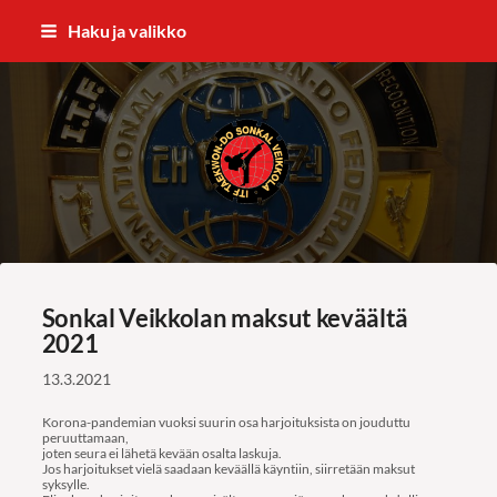
Siirry
Haku ja valikko
sivun
sisältöön
ITF Taekwon-do Sonkal Veikkola
Sonkal Veikkolan maksut keväältä
2021
13.3.2021
Korona-pandemian vuoksi suurin osa harjoituksista on jouduttu
peruuttamaan,
joten seura ei lähetä kevään osalta laskuja.
Jos harjoitukset vielä saadaan keväällä käyntiin, siirretään maksut
syksylle.