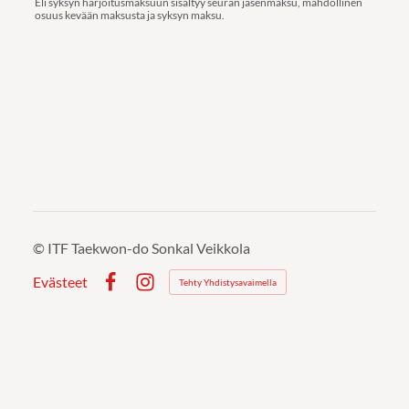
Eli syksyn harjoitusmaksuun sisältyy seuran jäsenmaksu, mahdollinen
osuus kevään maksusta ja syksyn maksu.
©
ITF Taekwon-do Sonkal Veikkola
Evästeet
Tehty Yhdistysavaimella
Facebook
Instagram