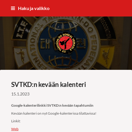
Siirry
Haku ja valikko
sivun
sisältöön
ITF Taekwon-do Sonkal Veikkola
SVTKD:n kevään kalenteri
15.1.2023
Google-kalenterilinkki SVTKD:n kevään tapahtumiin
Kevään kalenteri on nyt Google-kalenterissa tilattavissa!
Linkit:
Web