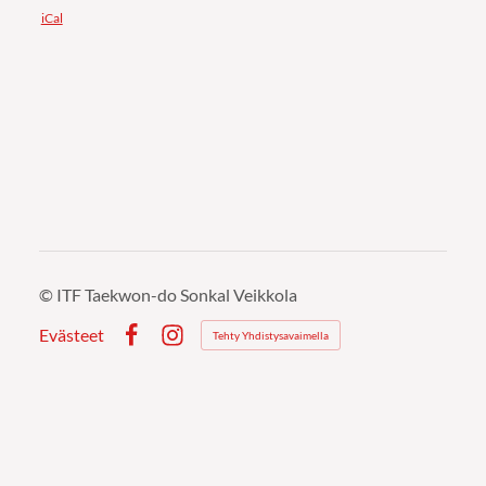
iCal
©
ITF Taekwon-do Sonkal Veikkola
Evästeet
Tehty Yhdistysavaimella
Facebook
Instagram