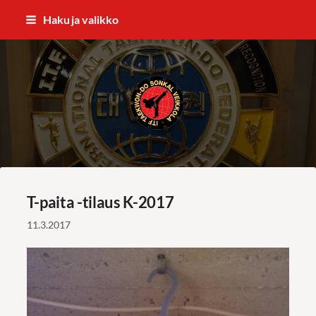
Siirry
Haku ja valikko
sivun
sisältöön
ITF Taekwon-do Sonkal Veikkola
T-paita -tilaus K-2017
11.3.2017