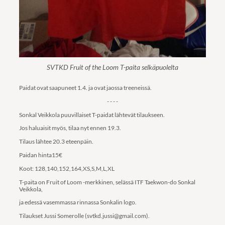
SVTKD Fruit of the Loom T-paita selkäpuolelta
Paidat ovat saapuneet 1.4. ja ovat jaossa treeneissä.
- - - -
Sonkal Veikkola puuvillaiset T-paidat lähtevät tilaukseen.
Jos haluaisit myös, tilaa nyt ennen 19.3.
Tilaus lähtee 20.3 eteenpäin.
Paidan hinta15€
Koot: 128,140,152,164,XS,S,M,L,XL
T-paita on Fruit of Loom -merkkinen, selässä ITF Taekwon-do Sonkal
Veikkola,
ja edessä vasemmassa rinnassa Sonkalin logo.
Tilaukset Jussi Somerolle (svtkd.jussi@gmail.com).