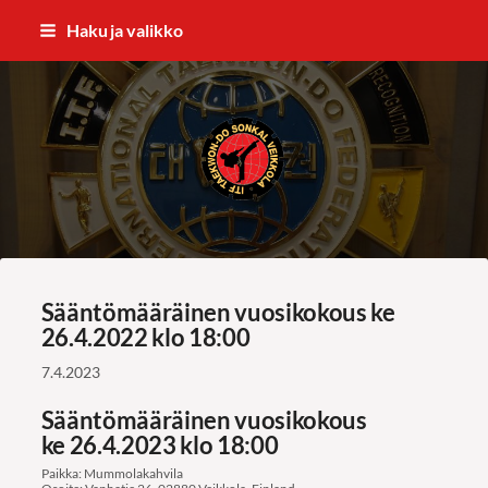
Siirry
Haku ja valikko
sivun
sisältöön
ITF Taekwon-do Sonkal Veikkola
Sääntömääräinen vuosikokous ke
26.4.2022 klo 18:00
7.4.2023
Sääntömääräinen vuosikokous
ke 26.4.2023 klo 18:00
Paikka: Mummolakahvila