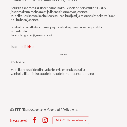
Osoite: Vanhatie 26, 02880 Veikkola, Finland
Seuran sääntömääräiseen vuosikokoukseen on tervetulleita kaikki
jäsenmaksun maksaneet ja lisenssin omaavat jäsenet.
Vuosikokouksessa käsitellään seuran budjetti ja talousasiat sekä valitaan
hallituksen jäsenet.
Jos haluat osallistua etänä, pyydä whatsapissa tai sähköpostilla
kutsulinkki
Tapio Tallgren (@gmail.com).
lisäinfoa
linkistä
- - - -
26.4.2023
Vuosikokous pidettiin työjärjestyksen mukaisesti ja
vanha hallitus jatkaa uudelle kaudelle muuttumattomana.
©
ITF Taekwon-do Sonkal Veikkola
Evästeet
Tehty Yhdistysavaimella
Facebook
Instagram